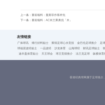
上一条：
賽前報料：曼斯菲作客秤先
下一条：
賽前報料：AC米兰乘勇伐「木」
友情链接
广体球讯
|
烽行好料贴士
|
辉煌足球心水竞技
|
金巴伦足球推介
|
足
球福居波经贴士
|
一品波经
|
沙龙体育
|
山海球经
|
财讯足球贴士
|
|
迪丰盈体育贴士
|
天王球会
|
球王竞猜推介
|
法兰克足球
|
纵横体育
香港经典球网属于足球推介