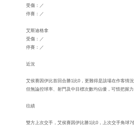
受傷：／
停賽：／
艾斯迪格拿
受傷：／
停賽：／
近況
艾侯賽因伊比首回合勝1比0，更難得是該場在作客情
但無論控球率、射門及中目標次數均佔優，可惜把握力
往績
雙方上次交手，艾侯賽因伊比勝1比0，上次交手角球7