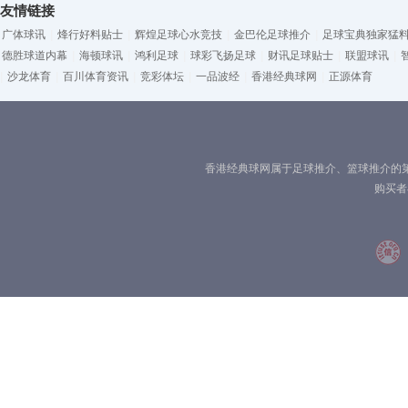
友情链接
广体球讯
|
烽行好料贴士
|
辉煌足球心水竞技
|
金巴伦足球推介
|
足球宝典独家猛
德胜球道内幕
|
海顿球讯
|
鸿利足球
|
球彩飞扬足球
|
财讯足球贴士
|
联盟球讯
|
|
沙龙体育
|
百川体育资讯
|
竞彩体坛
|
一品波经
|
香港经典球网
|
正源体育
香港经典球网属于足球推介、篮球推介的
购买者