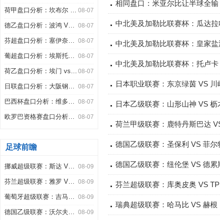
相同盘口：米亚尔比让半球全输
荷甲盘口分析：坎布尔 VS SBV精英
08-07
中北美及加勒比联赛杯：瓜达拉哈
德乙盘口分析：波鸿 VS 柏林赫塔
08-07
芬超盘口分析：塞伊奈约基 VS 赫尔辛基火花
08-07
中北美及加勒比联赛杯：皇家盐湖
葡超盘口分析：埃斯托里尔 VS 法马利康
08-07
中北美及加勒比联赛杯：托卢卡 V
荷乙盘口分析：埃门 vs 罗达JC
08-07
日本职业联赛：东京绿茵 VS 
日联盘口分析：大阪钢巴vs浦和红钻
08-07
巴西杯盘口分析：维多利亚vs巴拉纳竞技
08-07
日本乙级联赛：山形山神 VS 枥
欧罗巴资格赛盘口分析：本菲卡 VS 哈茨
08-07
荷兰甲级联赛：鹿特丹斯巴达 V
德国乙级联赛：圣保利 VS 菲尔
足球前瞻
德国乙级联赛：纽伦堡 VS 德累
挪威超级联赛：斯达 VS 腓特烈斯塔
08-09
芬兰超级联赛：雅罗 VS 瓦萨
08-09
芬兰超级联赛：库奥皮奥 VS T
葡萄牙超级联赛：吉马良斯 VS 阿罗卡
08-09
瑞典超级联赛：哈马比 VS 赫根
德国乙级联赛：沃尔夫斯堡 VS 凯泽斯劳滕
08-09