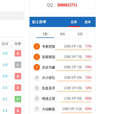
QQ：
3080822751
贴士胜率
足球
篮球
7月
6月
5月
比分
结果
1
专家把脉
23
胜
0
平
7
负
77%
1-0
赢
2
皇家精选
20
胜
3
平
7
负
74%
1-0
输
3
步步为赢
20
胜
2
平
7
负
74%
2-2
赢
4
大小皆红
22
胜
0
平
8
负
73%
2-1
赢
5
亚盘圣手
21
胜
1
平
8
负
72%
6
维港之星
17
胜
4
平
9
负
65%
2-1
和
7
大仙解盘
19
胜
0
平
11
负
63%
1-1
赢