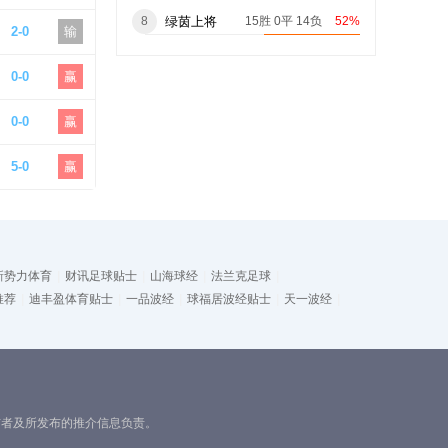
8
绿茵上将
15
胜
0
平
14
负
52%
2-0
输
0-0
赢
0-0
赢
5-0
赢
新势力体育
|
财讯足球贴士
|
山海球经
|
法兰克足球
|
推荐
|
迪丰盈体育贴士
|
一品波经
|
球福居波经贴士
|
天一波经
|
布者及所发布的推介信息负责。