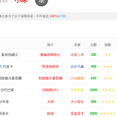
推介参与了以下保障承诺：不中返还
100
%[
详情
]
推介
专家
点数
指数
5
紮布熱礦工
費倫斯華路士
绿茵上将
300
★★
25
巴提卡
聖彼德斯堡
步步为赢
400
★★★
耶路撒冷夏普爾
耶路撒冷夏普爾
大仙解盘
600
★★★
沙巴巴庫
阿曉斯(中)
专家把脉
1000
★★★★
沙辛拿
大球
大小皆红
900
★★★★
斯基夫
歐德
亚盘圣手
2000
★★★★★