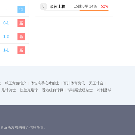
8
绿茵上将
15
胜
0
平
14
负
52%
-
待
0-1
赢
1-2
赢
1-1
赢
士
|
球王竞猜推介
|
体坛高手心水贴士
|
百川体育资讯
|
天王球会
|
足球骑士
|
法兰克足球
|
香港经典球网
|
球福居波经贴士
|
鸿利足球
布者及所发布的推介信息负责。