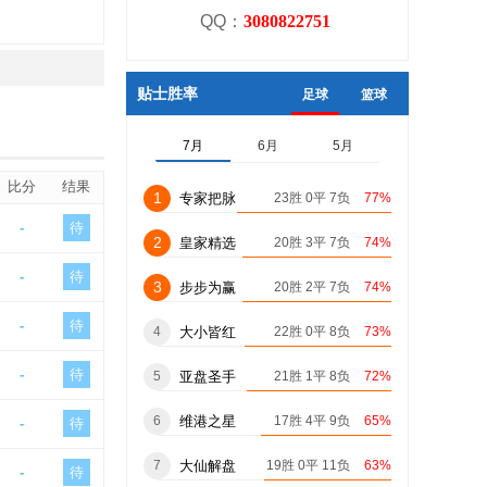
QQ：
3080822751
贴士胜率
足球
篮球
7月
6月
5月
比分
结果
1
专家把脉
23
胜
0
平
7
负
77%
-
待
2
皇家精选
20
胜
3
平
7
负
74%
-
待
3
步步为赢
20
胜
2
平
7
负
74%
-
待
4
大小皆红
22
胜
0
平
8
负
73%
-
待
5
亚盘圣手
21
胜
1
平
8
负
72%
6
维港之星
17
胜
4
平
9
负
65%
-
待
7
大仙解盘
19
胜
0
平
11
负
63%
-
待