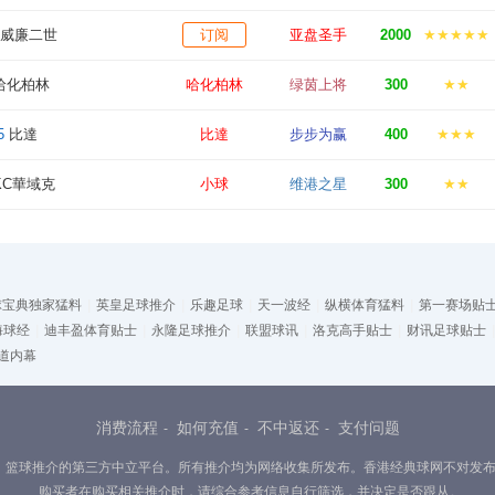
威廉二世
订阅
亚盘圣手
2000
★★★★★
哈化柏林
哈化柏林
绿茵上将
300
★★
5
比達
比達
步步为赢
400
★★★
KC華域克
小球
维港之星
300
★★
球宝典独家猛料
|
英皇足球推介
|
乐趣足球
|
天一波经
|
纵横体育猛料
|
第一赛场贴
海球经
|
迪丰盈体育贴士
|
永隆足球推介
|
联盟球讯
|
洛克高手贴士
|
财讯足球贴士
|
道内幕
消费流程
如何充值
不中返还
支付问题
-
-
-
、篮球推介的第三方中立平台。所有推介均为网络收集所发布。香港经典球网不对发
购买者在购买相关推介时，请综合参考信息自行筛选，并决定是否跟从。