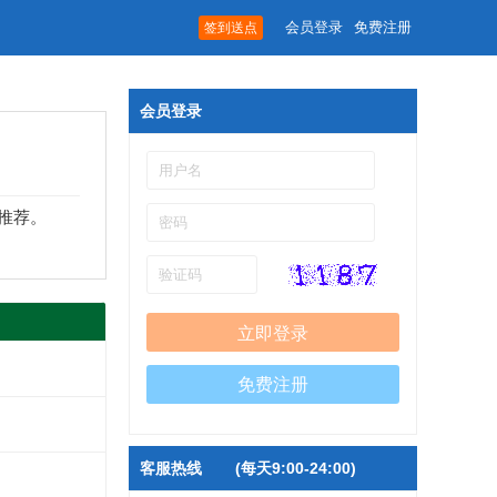
会员登录
免费注册
签到送点
会员登录
推荐。
免费注册
客服热线
(每天9:00-24:00)