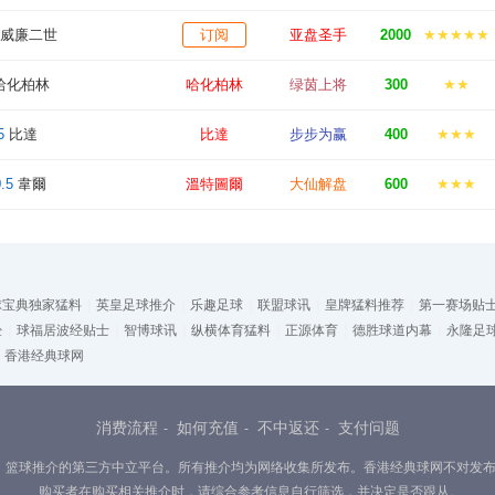
威廉二世
订阅
亚盘圣手
2000
★★★★★
哈化柏林
哈化柏林
绿茵上将
300
★★
5
比達
比達
步步为赢
400
★★★
.5
韋爾
溫特圖爾
大仙解盘
600
★★★
球宝典独家猛料
|
英皇足球推介
|
乐趣足球
|
联盟球讯
|
皇牌猛料推荐
|
第一赛场贴
经
|
球福居波经贴士
|
智博球讯
|
纵横体育猛料
|
正源体育
|
德胜球道内幕
|
永隆足
香港经典球网
消费流程
如何充值
不中返还
支付问题
-
-
-
、篮球推介的第三方中立平台。所有推介均为网络收集所发布。香港经典球网不对发
购买者在购买相关推介时，请综合参考信息自行筛选，并决定是否跟从。