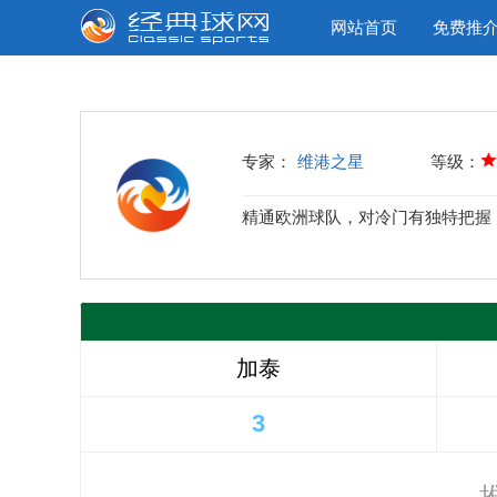
网站首页
免费推
专家：
维港之星
等级：
精通欧洲球队，对冷门有独特把握
加泰
3