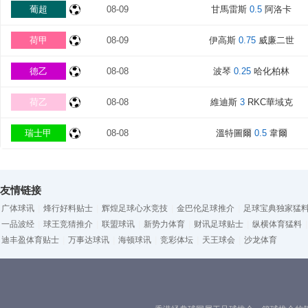
葡超
08-09
甘馬雷斯
0.5
阿洛卡
荷甲
08-09
伊高斯
0.75
威廉二世
德乙
08-08
波琴
0.25
哈化柏林
荷乙
08-08
維迪斯
3
RKC華域克
瑞士甲
08-08
溫特圖爾
0.5
韋爾
友情链接
广体球讯
|
烽行好料贴士
|
辉煌足球心水竞技
|
金巴伦足球推介
|
足球宝典独家猛
一品波经
|
球王竞猜推介
|
联盟球讯
|
新势力体育
|
财讯足球贴士
|
纵横体育猛料
|
迪丰盈体育贴士
|
万事达球讯
|
海顿球讯
|
竞彩体坛
|
天王球会
|
沙龙体育