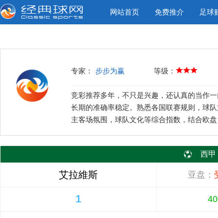
网站首页
免费推介
足球
专家：
步步为赢
等级：
竞彩推荐多年，不只是兴趣，还认真的当作一
长期的准确率稳定。熟悉各国联赛规则，球队
主客场氛围，球队文化等综合指数，结合欧盘
西甲
艾拉維斯
亚盘：
1
4