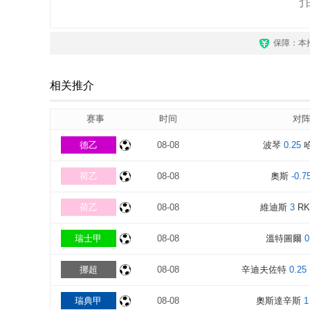
保障：本
相关推介
赛事
时间
对
德乙
08-08
波琴
0.25
荷乙
08-08
奧斯
-0.7
荷乙
08-08
維迪斯
3
R
瑞士甲
08-08
溫特圖爾
0
挪超
08-08
辛迪夫佐特
0.25
瑞典甲
08-08
奧斯達辛斯
1