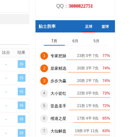
QQ：
3080822751
贴士胜率
足球
篮球
7月
6月
5月
比分
结果
1
专家把脉
23
胜
0
平
7
负
77%
-
待
2
皇家精选
20
胜
3
平
7
负
74%
-
待
3
步步为赢
20
胜
2
平
7
负
74%
-
待
4
大小皆红
22
胜
0
平
8
负
73%
-
待
5
亚盘圣手
21
胜
1
平
8
负
72%
6
维港之星
17
胜
4
平
9
负
65%
-
待
7
大仙解盘
19
胜
0
平
11
负
63%
-
待