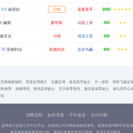
里
0.5
迪尼伯
订阅
亚盘圣手
2000
★★★★★
25
赫斯
賓菲加
绿茵上将
300
★★
維京古
小球
维港之星
300
★★
.75
安德列治
安德列治
步步为赢
400
★★★
球宝典独家猛料
|
英皇足球推介
|
乐趣足球
|
洛克高手贴士
|
天一波经
|
球彩飞扬足
猛料推荐
|
海顿球讯
|
财讯足球贴士
|
百川体育资讯
|
迪丰盈体育贴士
|
体坛高手心
球会
消费流程
如何充值
不中返还
支付问题
-
-
-
、篮球推介的第三方中立平台。所有推介均为网络收集所发布。香港经典球网不对发
购买者在购买相关推介时，请综合参考信息自行筛选，并决定是否跟从。