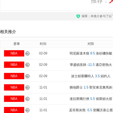
推荐：
保障：本推介参与了以
相关推介
赛事
时间
对阵
NBA
02-09
明尼蘇達木狼
8.5
洛杉磯快艇
NBA
02-09
華盛頓巫師
-11.5
邁亞密熱火
NBA
02-09
波士頓塞爾特人
3.5
紐約人
NBA
11-01
猶他爵士
1.5
聖安東尼奧馬刺
NBA
11-01
達拉斯獨行俠
5.5
侯斯頓火箭
NBA
11-01
孟菲斯灰熊
-5.5
密爾沃基公鹿