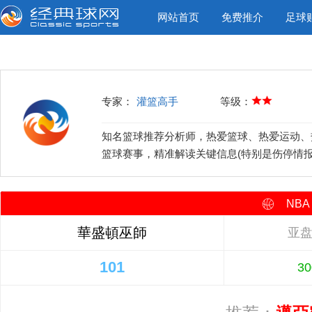
网站首页
免费推介
足球
专家：
灌篮高手
等级：
知名篮球推荐分析师，热爱篮球、热爱运动、
篮球赛事，精准解读关键信息(特别是伤停情
NBA
華盛頓巫師
亚
101
3