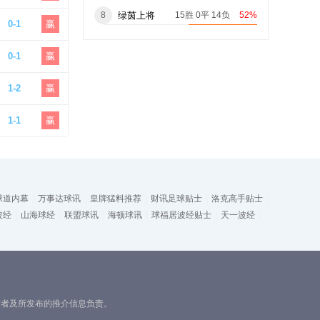
8
绿茵上将
15
胜
0
平
14
负
52%
0-1
赢
0-1
赢
1-2
赢
1-1
赢
球道内幕
|
万事达球讯
|
皇牌猛料推荐
|
财讯足球贴士
|
洛克高手贴士
|
波经
|
山海球经
|
联盟球讯
|
海顿球讯
|
球福居波经贴士
|
天一波经
|
布者及所发布的推介信息负责。