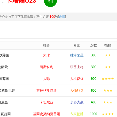
：
卡塔爾U23
和
推介参与了以下保障承诺：不中返还
100
%[
详情
]
推介
专家
点数
指数
沙羅頓
大球
维港之星
300
★★
波藤紮
阿斯科利
绿茵上将
300
★★
運薛達
大球
大小皆红
900
★★★★
拉格斯巴達
布拉格斯巴達
大仙解盘
600
★★★
坦尼亞
卡坦尼亞
步步为赢
400
★★★
夏普爾
基爾史莫納夏普爾
专家把脉
1000
★★★★