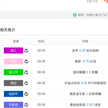
保障：本推介参与了以
相关推介
赛事
时间
对阵
德乙
08-08
波琴
0.25
哈化柏林
荷乙
08-08
奧斯
-0.75
比達
瑞士甲
08-08
溫特圖爾
0.5
韋爾
挪超
08-08
辛迪夫佐特
0.25
KFUM奧斯陸
瑞典甲
08-08
奧斯達辛斯
1
辛斯華爾
丹麥超
08-08
桑德捷斯基
2.5/3
域堡