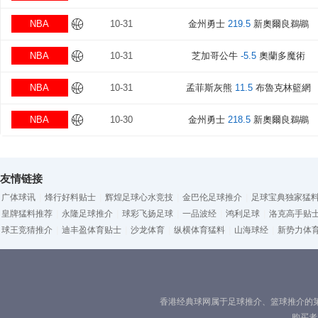
NBA
10-31
金州勇士
219.5
新奧爾良鵜鶘
NBA
10-31
芝加哥公牛
-5.5
奧蘭多魔術
NBA
10-31
孟菲斯灰熊
11.5
布魯克林籃網
NBA
10-30
金州勇士
218.5
新奧爾良鵜鶘
友情链接
广体球讯
|
烽行好料贴士
|
辉煌足球心水竞技
|
金巴伦足球推介
|
足球宝典独家猛
皇牌猛料推荐
|
永隆足球推介
|
球彩飞扬足球
|
一品波经
|
鸿利足球
|
洛克高手贴
球王竞猜推介
|
迪丰盈体育贴士
|
沙龙体育
|
纵横体育猛料
|
山海球经
|
新势力体
香港经典球网属于足球推介、篮球推介的
购买者