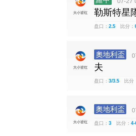
07-27 
勒斯特星
大小皆红
盘口：
2.5
比分：
奧地利盃
0
夫
大小皆红
盘口：
3/3.5
比分
奧地利盃
0
大小皆红
盘口：
3
比分：
4-