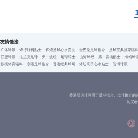
友情链接
广体球讯
|
烽行好料贴士
|
辉煌足球心水竞技
|
金巴伦足球推介
|
足球宝典独家猛
联盟球讯
|
法兰克足球
|
天一波经
|
足球骑士
|
山海球经
|
第一赛场贴士
|
海顿球
纵横体育猛料
|
永隆足球推介
|
香港经典球网
|
体坛高手心水贴士
|
智博球讯
香港经典球网属于足球推介、篮球推介的
购买者