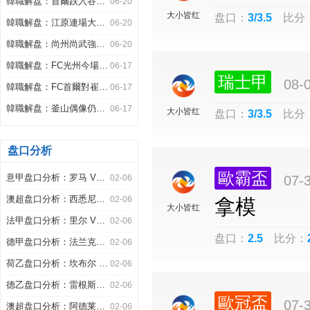
韓職解盘：首爾跌入谷底主動求變
06-20
大小皆红
盘口：
3/3.5
比分
韓職解盘：江原連場大戰體能有憂慮
06-20
韓職解盘：尚州尚武強細訪城南
06-20
韓職解盘：FC光州今場可以贏波
06-17
瑞士甲
08-
韓職解盘：FC首爾對崔龍洙忍耐已到極
06-17
韓職解盘：釜山偶像仍未取得首勝
06-17
大小皆红
盘口：
3/3.5
比分
盘口分析
歐霸盃
意甲盘口分析：罗马 VS 热那亚
02-06
07-
澳超盘口分析：西悉尼流浪者vs中央海
02-06
拿模
大小皆红
法甲盘口分析：里尔 VS 尼斯
02-06
盘口：
2.5
比分：
德甲盘口分析：法兰克福 vs 多特蒙
02-06
荷乙盘口分析：坎布尔 VS SBV精
02-06
德乙盘口分析：雷根斯堡 VS 汉诺威
02-06
歐冠盃
07-
澳超盘口分析：阿德莱德联vs墨尔本胜
02-06