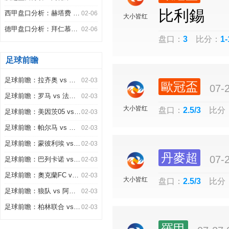
比利錫
西甲盘口分析：赫塔费 VS 巴塞罗那
02-06
大小皆红
德甲盘口分析：拜仁慕尼黑 VS 沃尔
02-06
盘口：
3
比分：
1-
足球前瞻
足球前瞻：拉齐奥 vs 布拉加
02-03
歐冠盃
07-
足球前瞻：罗马 vs 法兰克福
02-03
大小皆红
盘口：
2.5/3
比分
足球前瞻：美因茨05 vs 不萊梅
02-03
足球前瞻：帕尔马 vs 莱切
02-03
足球前瞻：蒙彼利埃 vs 朗斯
02-03
丹麥超
07-
足球前瞻：巴列卡诺 vs 莱加内斯
02-03
足球前瞻：奧克蘭FC vs 麥克阿瑟
02-03
大小皆红
盘口：
2.5/3
比分
足球前瞻：狼队 vs 阿斯顿维拉
02-03
足球前瞻：柏林联合 vs 萊比錫
02-03
羅甲