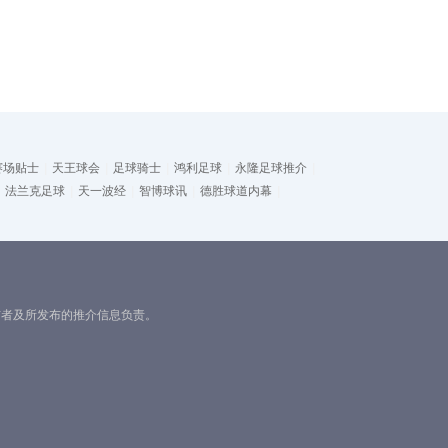
赛场贴士
|
天王球会
|
足球骑士
|
鸿利足球
|
永隆足球推介
|
法兰克足球
|
天一波经
|
智博球讯
|
德胜球道内幕
|
布者及所发布的推介信息负责。