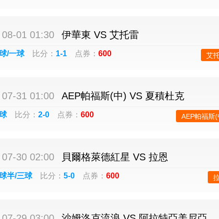
08-01 01:30
伊華東
VS
艾托雷
球/一球
比分：
1-1
点券：
600
艾
07-31 01:00
AEP帕福斯(中)
VS
夏積杜克
球
比分：
2-0
点券：
600
AEP帕福斯(
07-30 02:00
貝爾格萊德紅星
VS
拉恩
球半/三球
比分：
5-0
点券：
600
07-29 03:00
沙姆洛克流浪
VS
阿拉特亞美尼亞