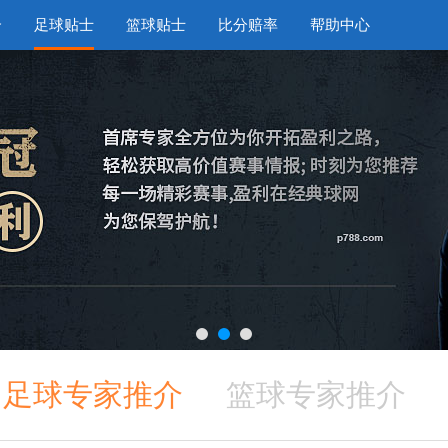
介
足球贴士
篮球贴士
比分赔率
帮助中心
足球专家推介
篮球专家推介