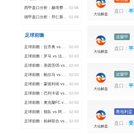
西甲盘口分析：赫塔费 VS 巴塞罗那
02-06
盘口：
半
大仙解盘
德甲盘口分析：拜仁慕尼黑 VS 沃尔
02-06
足球前瞻
波蘭甲
足球前瞻：拉齐奥 vs 布拉加
02-03
盘口：
平
大仙解盘
足球前瞻：罗马 vs 法兰克福
02-03
足球前瞻：美因茨05 vs 不萊梅
02-03
波蘭甲
足球前瞻：帕尔马 vs 莱切
02-03
足球前瞻：蒙彼利埃 vs 朗斯
02-03
盘口：
平
大仙解盘
足球前瞻：巴列卡诺 vs 莱加内斯
02-03
足球前瞻：奧克蘭FC vs 麥克阿瑟
02-03
奧地利盃
足球前瞻：狼队 vs 阿斯顿维拉
02-03
足球前瞻：柏林联合 vs 萊比錫
02-03
盘口：
受
大仙解盘