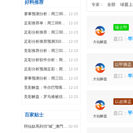
好料推荐
专家：
全部
绿茵上
赛事预测分析：周三007欧冠-尤文图
12-23
足彩推荐单：周三008欧冠-阿森纳V
12-23
瑞士甲
足彩分析推荐：周三009欧冠-多特蒙
12-23
盘口：
半
足彩分析推荐预测310：周三010欧
12-23
大仙解盘
竞彩推荐分析：周三011欧冠-费耶诺
12-23
足彩分析软件分析：周三012欧冠-斯
12-23
以甲圖盃
足彩分析预测足彩：周三013英冠-西
12-23
盘口：
半
赛事预测分析：周三014杯赛-博塔弗
12-23
大仙解盘
竞彩解盘：毕尔巴鄂客战难胜
12-23
竞彩解盘：罗马难被信任 特温特客场难
12-23
以超圖盃
盘口：
平
百家贴士
大仙解盘
阿仙奴馬到功“城”_澳門日報
02-03