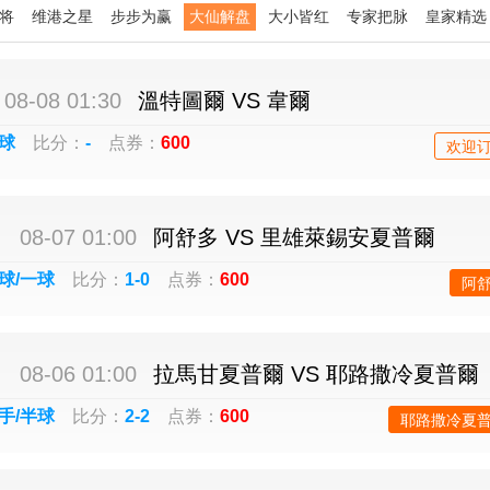
将
维港之星
步步为赢
大仙解盘
大小皆红
专家把脉
皇家精选
08-08 01:30
溫特圖爾
VS
韋爾
球
比分：
-
点券：
600
欢迎
08-07 01:00
阿舒多
VS
里雄萊錫安夏普爾
球/一球
比分：
1-0
点券：
600
阿
08-06 01:00
拉馬甘夏普爾
VS
耶路撒冷夏普爾
手/半球
比分：
2-2
点券：
600
耶路撒冷夏